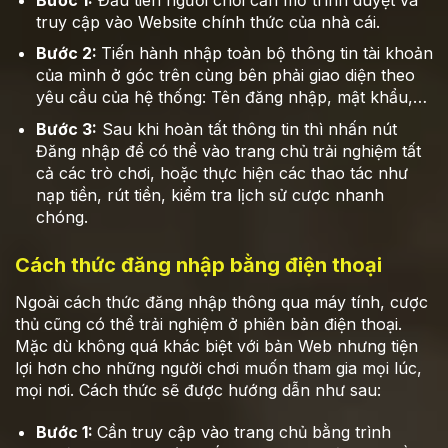
truy cập vào Website chính thức của nhà cái.
Bước 2:
Tiến hành nhập toàn bộ thông tin tài khoản
của mình ở góc trên cùng bên phải giao diện theo
yêu cầu của hệ thống: Tên đăng nhập, mật khẩu,…
Bước 3:
Sau khi hoàn tất thông tin thì nhấn nút
Đăng nhập để có thể vào trang chủ trải nghiệm tất
cả các trò chơi, hoặc thực hiện các thao tác như
nạp tiền, rút tiền, kiểm tra lịch sử cược nhanh
chóng.
Cách thức đăng nhập bằng điện thoại
Ngoài cách thức đăng nhập thông qua máy tính, cược
thủ cũng có thể trải nghiệm ở phiên bản điện thoại.
Mặc dù không quá khác biệt với bản Web nhưng tiện
lợi hơn cho những người chơi muốn tham gia mọi lúc,
mọi nơi. Cách thức sẽ được hướng dẫn như sau:
Bước 1:
Cần truy cập vào trang chủ bằng trình