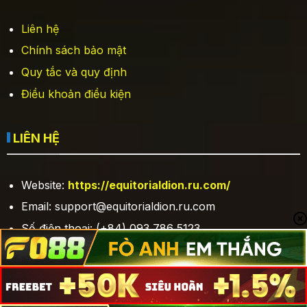
Liên hệ
Chính sách bảo mật
Quy tắc và quy định
Điều khoản điều kiện
LIÊN HỆ
Website:
https://equitorialdion.ru.com/
Email:
support@equitorialdion.ru.com
Số điện thoại: (+84) 093 786 5123
Địa chỉ: 572/7/20 Đ.Trần Quốc Tuấn, Phường 1, Gò
Vấp, Hồ Chí Minh, Việt Nam
Hashtag: #77BALL #77ballbond #nhacai77ball
#cacuoctructuyen77ball #dangky77ball