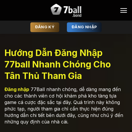
Bỏ
qua
nội
dung
ĐĂNG KÝ
ĐĂNG NHẬP
Hướng Dẫn Đăng Nhập
77ball Nhanh Chóng Cho
Tân Thủ Tham Gia
Đăng nhập
77Ball nhanh chóng, dễ dàng mang đến
cho các thành viên cơ hội khám phá kho tàng tựa
game cá cược đặc sắc tại đây. Quá trình này không
phức tạp, người tham gia chỉ cần thực hiện đúng
hướng dẫn chi tiết bên dưới đây, cũng như chú ý đến
những quy định của nhà cái.