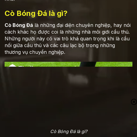
Cò Bóng Đá là gì?
Cò Bóng Đá
là những đại diện chuyên nghiệp, hay nói
cách khác họ được coi là những nhà môi giới cầu thủ.
Những người này có vai trò khá quan trọng khi là cầu
nối giữa cầu thủ và các câu lạc bộ trong những
thương vụ chuyển nghiệp.
Cò Bóng Đá là gì?